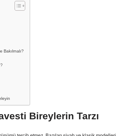
e Bakılmalı?
r?
eleyin
esti Bireylerin Tarzı
rünümü tercih etmez. Bazıları siyah ve klasik modelleri