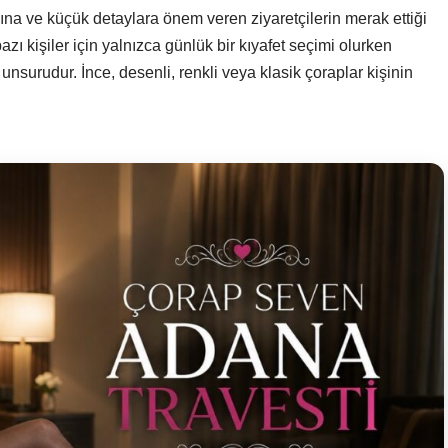
zına ve küçük detaylara önem veren ziyaretçilerin merak ettiği
bazı kişiler için yalnızca günlük bir kıyafet seçimi olurken
unsurudur. İnce, desenli, renkli veya klasik çoraplar kişinin