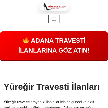
İçeriğe
geç
ADANA TRAVESTİ
İLANLARINA GÖZ ATIN!
Yüreğir Travesti İlanları
Yüreğir travesti
arayan kullanıcılar için en güncel ve aktif
ilanlara ulaşabileceğiniz sayfadasınız. Adana’nın en yoğun